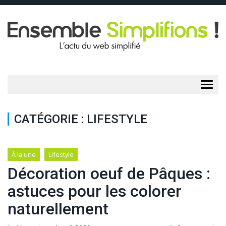
Togg
navig
CATÉGORIE :
LIFESTYLE
À la une
Lifestyle
Décoration oeuf de Pâques :
astuces pour les colorer
naturellement