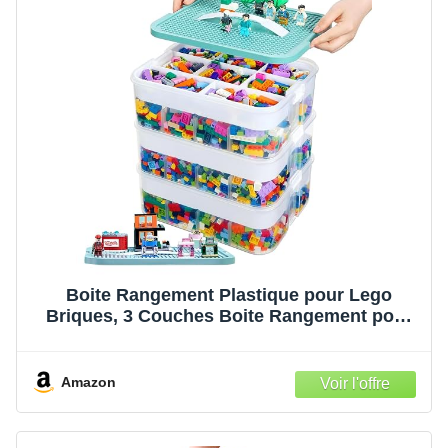
Boite Rangement Plastique pour Lego
Briques, 3 Couches Boite Rangement pour
Lego avec Couvercle, Enfant Jouets
Empilable Organiseur Transparent avec
Compartiments pour Ranger les Jouets
Amazon