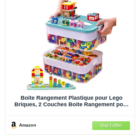
Boite Rangement Plastique pour Lego
Briques, 2 Couches Boite Rangement pour
Lego avec Couvercle, Enfant Jouets
Empilable Organiseur Transparent avec
Compartiments pour Ranger les Jouets
Amazon