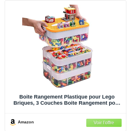
Boite Rangement Plastique pour Lego
Briques, 3 Couches Boite Rangement pour
Lego avec Couvercle, Enfant Jouets
Empilable Organiseur Transparent avec
Compartiments pour Ranger les Jouets |
Amazon
Boîtes de rangement empilables en